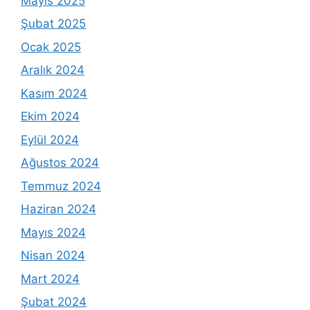
Mayıs 2025
Şubat 2025
Ocak 2025
Aralık 2024
Kasım 2024
Ekim 2024
Eylül 2024
Ağustos 2024
Temmuz 2024
Haziran 2024
Mayıs 2024
Nisan 2024
Mart 2024
Şubat 2024