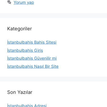
Yorum yap
Kategoriler
İstanbulbahis Bahis Sitesi
İstanbulbahis Giriş
İstanbulbahis Güvenilir mi
İstanbulbahis Nasıl Bir Site
Son Yazılar
İstanbulbahis Adresi