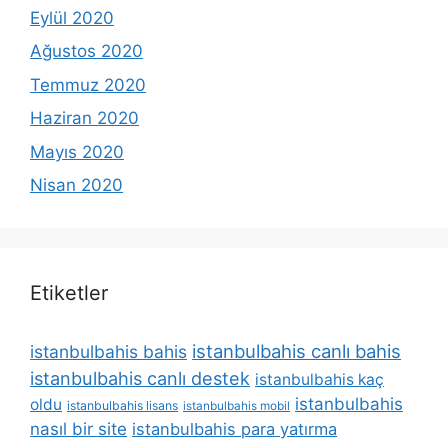
Eylül 2020
Ağustos 2020
Temmuz 2020
Haziran 2020
Mayıs 2020
Nisan 2020
Etiketler
istanbulbahis canlı bahis
istanbulbahis bahis
istanbulbahis canlı destek
istanbulbahis kaç
istanbulbahis
oldu
istanbulbahis lisans
istanbulbahis mobil
nasıl bir site
istanbulbahis para yatırma