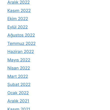
Aralık 2022
Kasım 2022
Ekim 2022
Eylül 2022
Ağustos 2022
Temmuz 2022
Haziran 2022
Mayıs 2022
Nisan 2022
Mart 2022
Şubat 2022
Ocak 2022
Aralık 2021
Kasım 2021