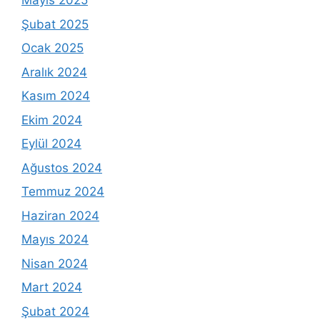
Mayıs 2025
Şubat 2025
Ocak 2025
Aralık 2024
Kasım 2024
Ekim 2024
Eylül 2024
Ağustos 2024
Temmuz 2024
Haziran 2024
Mayıs 2024
Nisan 2024
Mart 2024
Şubat 2024