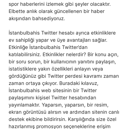
spor haberlerini izlemek gibi şeyler olacaktır.
Elbette anlık olarak güncellenen bir haber
akışından bahsediyoruz.
İstanbulbahis Twitter hesabı ayrıca etkinliklere
ev sahipliği yapar ve üye avantajları sağlar.
Etkinliğe İstanbulbahis Twitter’dan
katılabilirsiniz. Etkinlikler nelerdir? Bir konu açın,
bir soru sorun, bir kullanıcının yanıtını paylaşın,
istatistiklere yakın özellikleri anlayın veya
gördüğünüz gibi Twitter perdesi kavramı zaman
zaman ortaya çıkıyor. Buradaki kılavuz,
İstanbulbahis web sitesinin bir Twitter
paylaşımını kişisel Twitter hesabından
yayınlamaktır. Yaparsın, yaparsın, bir resim,
ekran görüntüsü alırsın ve ardından sitenin canlı
destek ekibine bildirirsin. Karşılığında size özel
hazırlanmış promosyon seçeneklerine erişim