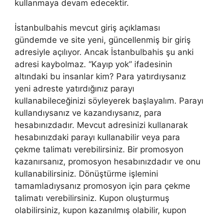
kullanmaya devam edecektir.
İstanbulbahis mevcut giriş açıklaması
gündemde ve site yeni, güncellenmiş bir giriş
adresiyle açılıyor. Ancak İstanbulbahis şu anki
adresi kaybolmaz. “Kayıp yok” ifadesinin
altındaki bu insanlar kim? Para yatırdıysanız
yeni adreste yatırdığınız parayı
kullanabileceğinizi söyleyerek başlayalım. Parayı
kullandıysanız ve kazandıysanız, para
hesabınızdadır. Mevcut adresinizi kullanarak
hesabınızdaki parayı kullanabilir veya para
çekme talimatı verebilirsiniz. Bir promosyon
kazanırsanız, promosyon hesabınızdadır ve onu
kullanabilirsiniz. Dönüştürme işlemini
tamamladıysanız promosyon için para çekme
talimatı verebilirsiniz. Kupon oluşturmuş
olabilirsiniz, kupon kazanılmış olabilir, kupon