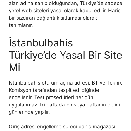
alan adına sahip olduğundan, Türkiye’de sadece
yerel web siteleri yasal olarak kabul edilir. Harici
bir sızdıran bağlantı kısıtlaması olarak
tanımlanır.
İstanbulbahis
Türkiye’de Yasal Bir Site
Mi
İstanbulbahis oturum açma adresi, BT ve Teknik
Komisyon tarafından tespit edildiğinde
engellenir. Test prosedürleri her gün
uygulanmaz. İki haftada bir veya haftanın belirli
günlerinde yapılır.
Giriş adresi engelleme süreci bahis mağazası