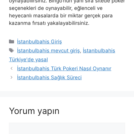
oynayabilirsiniz. Bingo’nun yanı sıra sitede poker
seçenekleri de oynayabilir, eğlenceli ve
heyecanlı masalarda bir miktar gerçek para
kazanma fırsatı yakalayabilirsiniz.
Kategoriler
İstanbulbahis Giriş
Etiketler
İstanbulbahis mevcut giriş
,
İstanbulbahis
Türkiye'de yasal
İstanbulbahis Türk Pokeri Nasıl Oynanır
İstanbulbahis Sağlık Süreci
Yorum yapın
Yorum