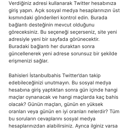
Verdiğiniz adresi kullanarak Twitter hesabınıza
giriş yapın. Açık sosyal medya hesaplarınızın üst
kısmındaki gönderileri kontrol edin. Burada
bağlantı desteğinin mevcut olduğunu
göreceksiniz. Bu seçeneği seçerseniz, site yeni
adresiyle yeni bir sayfada görünecektir.
Buradaki bağlantı her duraktan sonra
güncellenerek yeni adrese sorunsuz bir şekilde
erişmenizi sağlar.
Bahisleri İstanbulbahis Twitter’dan takip
edebileceğinizi unutmayın. Bu sosyal medya
hesabına giriş yaptıktan sonra gün içinde hangi
maçlar oynanacak ve hangi maçlarda kaç bahis
olacak? Günün maçları, günün en yüksek
oranları veya günün en iyi oranları nelerdir? Tüm
bu soruların cevaplarını sosyal medya
hesaplarınızdan alabilirsiniz. Ayrıca ilginiz varsa