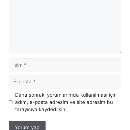
İsim
E-
posta
İnternet
Daha sonraki yorumlarımda kullanılması için
sitesi
adım, e-posta adresim ve site adresim bu
tarayıcıya kaydedilsin.