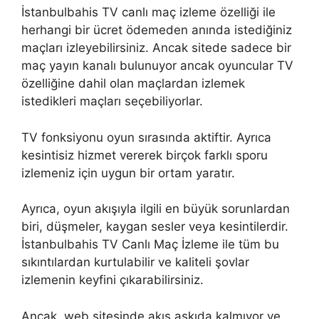
İstanbulbahis TV canlı maç izleme özelliği ile
herhangi bir ücret ödemeden anında istediğiniz
maçları izleyebilirsiniz. Ancak sitede sadece bir
maç yayın kanalı bulunuyor ancak oyuncular TV
özelliğine dahil olan maçlardan izlemek
istedikleri maçları seçebiliyorlar.
TV fonksiyonu oyun sırasında aktiftir. Ayrıca
kesintisiz hizmet vererek birçok farklı sporu
izlemeniz için uygun bir ortam yaratır.
Ayrıca, oyun akışıyla ilgili en büyük sorunlardan
biri, düşmeler, kaygan sesler veya kesintilerdir.
İstanbulbahis TV Canlı Maç İzleme ile tüm bu
sıkıntılardan kurtulabilir ve kaliteli şovlar
izlemenin keyfini çıkarabilirsiniz.
Ancak, web sitesinde akış askıda kalmıyor ve