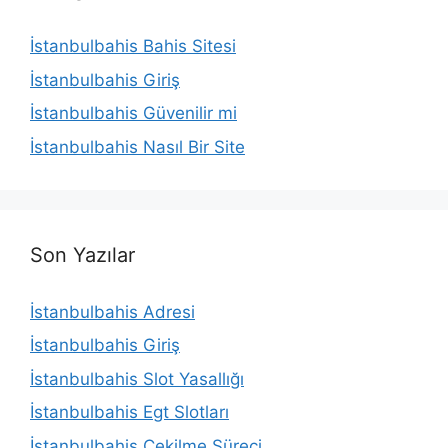
İstanbulbahis Bahis Sitesi
İstanbulbahis Giriş
İstanbulbahis Güvenilir mi
İstanbulbahis Nasıl Bir Site
Son Yazılar
İstanbulbahis Adresi
İstanbulbahis Giriş
İstanbulbahis Slot Yasallığı
İstanbulbahis Egt Slotları
İstanbulbahis Çekilme Süreci