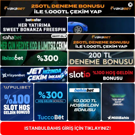
×
ISTANBULBAHIS GİRİŞ İÇİN TIKLAYINIZ!