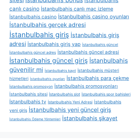
İstanbulbahis bonus
sitesi
İstanbulbahis
canlı casino
İstanbulbahis canlı maç izleme
İstanbulbahis casino oyunları
İstanbulbahis casino
İstanbulbahis gerçek adresi
İstanbulbahis giriş
İstanbulbahis giriş
adresi
İstanbulbahis giriş yap
İstanbulbahis güncel
İstanbulbahis güncel adresi
İstanbulbahis güncel adres
İstanbulbahis güncel giriş
İstanbulbahis
güvenilir mi
İstanbulbahis müşteri
İstanbulbahis kayıt
İstanbulbahis para çekme
hizmetleri
İstanbulbahis oyunları
İstanbulbahis promosyonları
İstanbulbahis promosyon
İstanbulbahis sitesi
İstanbulbahis slot
İstanbulbahis spor bahisleri
İstanbulbahis tv
İstanbulbahis
İstanbulbahis Yeni Adresi
İstanbulbahis yeni güncel giriş
yeni giriş
İstanbulbahis şikayet
İstanbulbahis Ödeme Yöntemleri